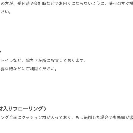
れの方が、受付時や会計時などでお困りにならないように、受付のすぐ
下さい。
＞
、トイレなど、院内７か所に設置しております。
必要な時などにご利用ください。
材入りフローリング＞
リング全面にクッション材が入っており、もし転倒した場合でも衝撃が