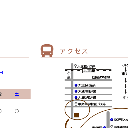
アクセス
日
金
土
〇
〇