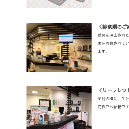
＜診察順のご
受付を済まされ
現在診察されて
ます。
＜リーフレッ
受付の横に、生
何枚でも結構で