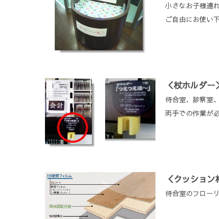
小さなお子様連
ご自由にお使い
＜杖ホルダー
待合室、診察室
両手での作業が
＜クッション
待合室のフロー