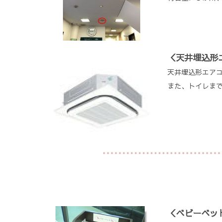
＜天井埋込形
天井埋込形エア
また、トイレま
＜ベビーベッ