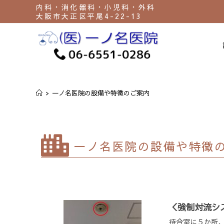
内科・消化器科・小児科・外科
大阪市大正区平尾4-22-13
一ノ名医院の設備や特徴
>
一ノ名医院の設備や特徴のご案内
一ノ名医院の設備や特徴
＜強制対流シ
待合室に５か所