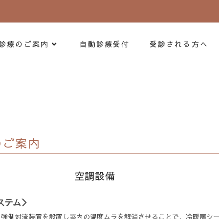
診療のご案内
自動診療受付
受診される方へ
のご案内
のご案内
空調設備
ステム＞
、強制対流装置を設置し室内の温度ムラを解消させることで、冷暖房シ