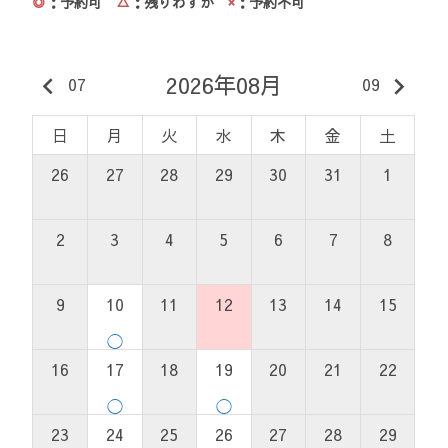
◎
：予約可
△
：残りわずか
×
：予約不可
2026年08月
keyboard_arrow_left
keyboard_arrow_right
07
09
日
月
火
水
木
金
土
26
27
28
29
30
31
1
2
3
4
5
6
7
8
9
10
11
12
13
14
15
◯
16
17
18
19
20
21
22
◯
◯
23
24
25
26
27
28
29