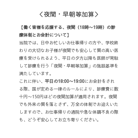
＜夜間・早朝等加算＞
【働く皆様を応援する、夜間（
18時
〜
19時）の診
療体制とお会計について】
当院では、日中お忙しいお仕事帰りの方や、学校終
わりの大切なお子様が夜間でも安心して質の高い医
療を受けられるよう、平日の夕方以降も医師が常駐
して診療を行う「夜間・早朝等加算」の施設基準を
満たしています。
これに伴い、
平日の
18:00
〜
19:00
にお会計をされ
る際、国が定める一律のルールにより、診療費に数
十円〜
150円ほどの夜
間加算が適用されます。夜間
でも外来の質を落とさず、万全の体制でお迎えいた
しますので、お仕事帰りの通院や急な体調不良の際
も、どうぞ安心してお立ち寄りください。